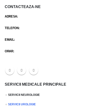
CONTACTEAZA-NE
ADRESA:
STR CARCIUMARESEI NR 419
TELEFON:
0342 402 103 / +40 734 987 688
EMAIL:
santaclinicmitreni@gmail.com
ORAR:
Luni-Vineri 9:00 - 21:30 / Sambata 9:00 - 14:30
SERVICII MEDICALE PRINCIPALE
SERVICII NEUROLOGIE
SERVICII UROLOGIE