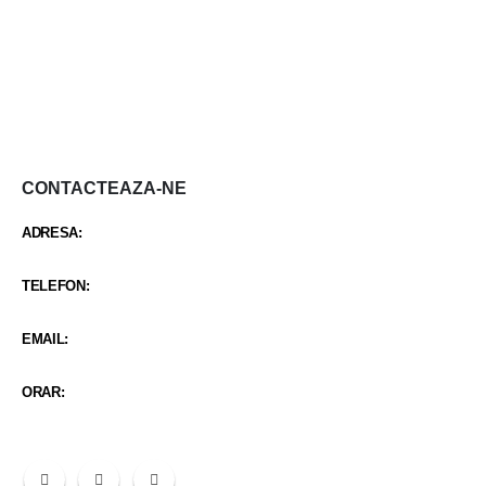
CONTACTEAZA-NE
ADRESA:
STR CARCIUMARESEI NR 419
TELEFON:
0342 402 103 / +40 734 987 688
EMAIL:
santaclinicmitreni@gmail.com
ORAR:
Luni-Vineri 9:00 - 21:30 / Sambata 9:00 - 14:30