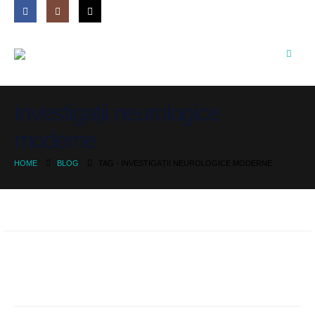
Investigații neurologice
moderne
HOME
BLOG
TAG -
INVESTIGAȚII NEUROLOGICE MODERNE