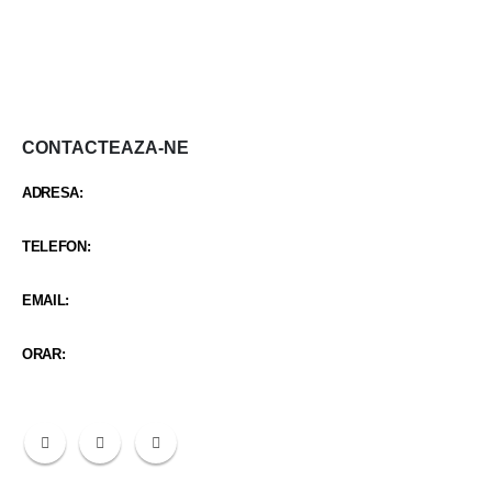
CONTACTEAZA-NE
ADRESA:
STR CARCIUMARESEI NR 419
TELEFON:
0342 402 103 / +40 734 987 688
EMAIL:
santaclinicmitreni@gmail.com
ORAR:
Luni-Vineri 9:00 - 21:30 / Sambata 9:00 - 14:30