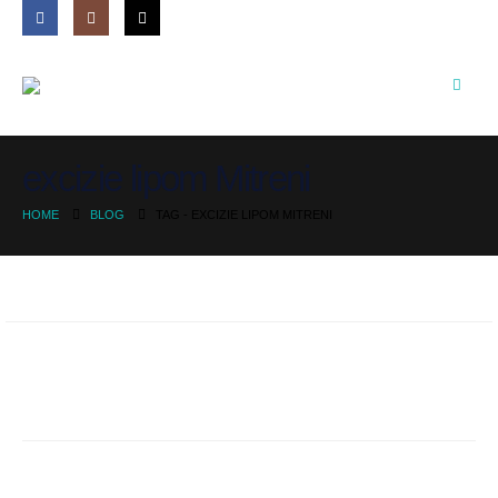
excizie lipom Mitreni
HOME
BLOG
TAG -
EXCIZIE LIPOM MITRENI