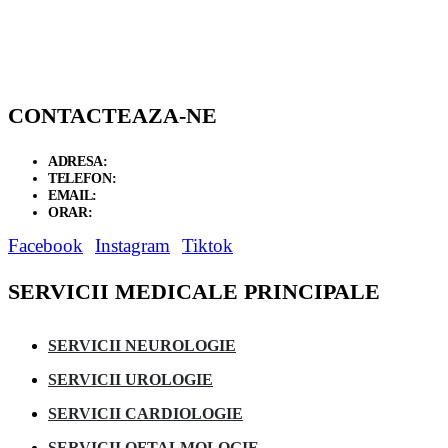
CONTACTEAZA-NE
ADRESA:
STR CARCIUMARESEI NR 419
TELEFON:
0342 402 103 / +40 734 987 688
EMAIL:
santaclinicmitreni@gmail.com
ORAR:
Luni-Vineri 9:00 - 21:30 / Sambata 9:00 - 14:30
Facebook
Instagram
Tiktok
SERVICII MEDICALE PRINCIPALE
SERVICII NEUROLOGIE
SERVICII UROLOGIE
SERVICII CARDIOLOGIE
SERVICII OFTALMOLOGIE