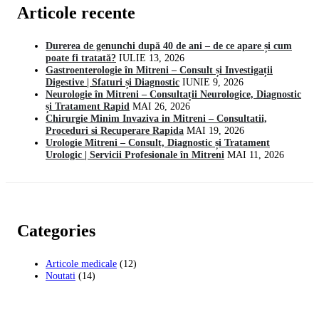
Articole recente
Durerea de genunchi după 40 de ani – de ce apare și cum
poate fi tratată?
IULIE 13, 2026
Gastroenterologie în Mitreni – Consult și Investigații
Digestive | Sfaturi și Diagnostic
IUNIE 9, 2026
Neurologie în Mitreni – Consultații Neurologice, Diagnostic
și Tratament Rapid
MAI 26, 2026
Chirurgie Minim Invaziva in Mitreni – Consultatii,
Proceduri si Recuperare Rapida
MAI 19, 2026
Urologie Mitreni – Consult, Diagnostic și Tratament
Urologic | Servicii Profesionale în Mitreni
MAI 11, 2026
Categories
Articole medicale
(12)
Noutati
(14)