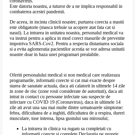
coronavirus.
Este datoria noastra, a tuturor de a ne implica responsabil in
combaterea acestei pandemii.
De aceea, in incinta clinicii noastre, purtarea corecta a mastii
este obligatorie (masca trebuie sa acopere atat fata cat si
nasul). La intrarea in unitatea noastra, personalul medical va
va instrui pentru a aplica in mod corect masurile de preventie
impotriva SARS-Cov2. Pentru a respecta distantarea sociala
si a evita aglomeratia pacientilor acestia se vor adresa unitatii
noastre doar in baza unei programari prealabile.
Oferiti personalului medical si non medical care realizeaza
programarile, informatii corecte si cat mai exacte despre
starea de sanatate actuala, daca ati calatorit in ultimele 14 zile
in zone de risc (zone rosii considerate de autoritati), daca ati
intrat in contact cu persoane infectate sau suspecte de
infectare cu COVID 19 (Coronavirus), daca in ultimele 14
zile ati avut una sau mai multe dintre urmatoarele simptome:
febra, dificultatea de a inghiti, dificultatea de a respira, dureri
musculare, tuse intensa, lipsa gustului sau mirosului;
La intrarea in clinica va rugam sa completati cu
informatii corecte si complete Declaratia pe proprie