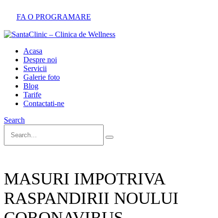
FA O PROGRAMARE
Acasa
Despre noi
Servicii
Galerie foto
Blog
Tarife
Contactati-ne
Search
MASURI IMPOTRIVA
RASPANDIRII NOULUI
CORONAVIRUS