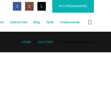
FA O PROGRAMARE
cii
Galerie Foto
Blog
Tarife
Contactati-Ne
HOME
DOCTORS
CHIRURGIE GENERALA