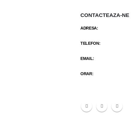
CONTACTEAZA-NE
ADRESA:
STR CARCIUMARESEI NR 
TELEFON:
0342 402 103 / +40 734 987
EMAIL:
santaclinicmitreni@gmail.co
ORAR:
Luni-Vineri 9:00 - 21:30 / S
14:30