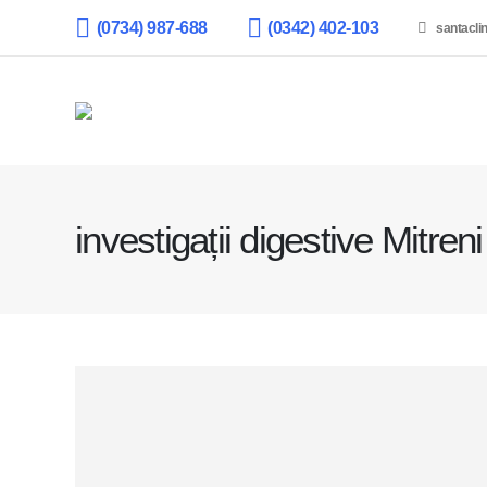
(0734) 987-688
(0342) 402-103
santacli
investigații digestive Mitreni