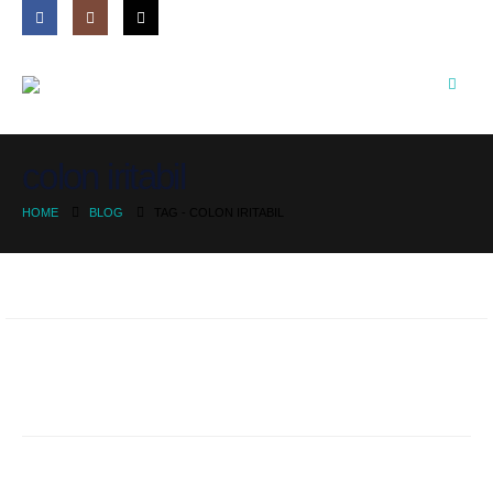
colon iritabil
HOME
BLOG
TAG -
COLON IRITABIL